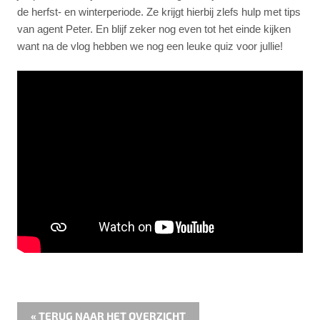
de herfst- en winterperiode. Ze krijgt hierbij zlefs hulp met tips
van agent Peter. En blijf zeker nog even tot het einde kijken
want na de vlog hebben we nog een leuke quiz voor jullie!
« TERUG NAAR HET OVERZICHT