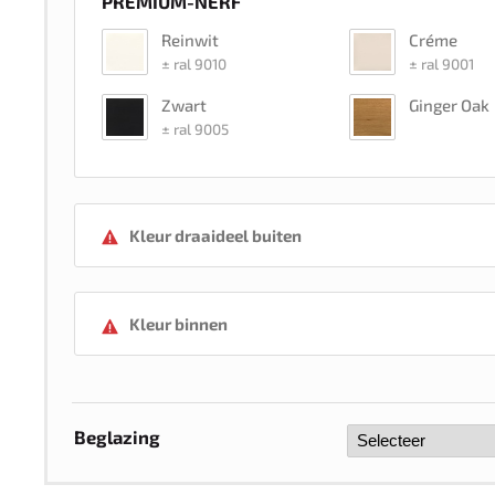
PREMIUM-NERF
Reinwit
Créme
± ral 9010
± ral 9001
Zwart
Ginger Oak
± ral 9005
Kleur draaideel buiten
Wit
Beige
Kleur binnen
± ral 9016
± ral 9001
Wit
Beige
± ral 9016
± ral 9001
Beglazing
Reinwit
Crème
± ral 9010
± ral 9001