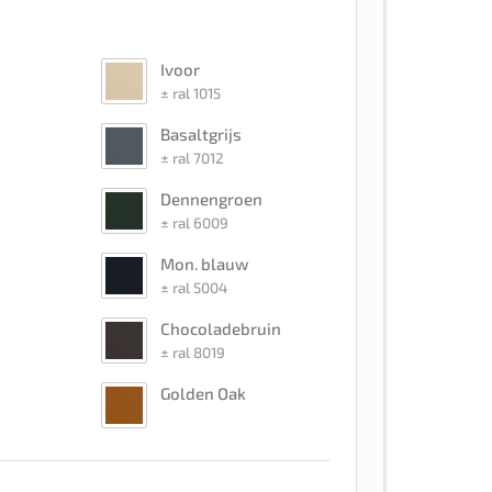
Ivoor
± ral 1015
Basaltgrijs
± ral 7012
Dennengroen
± ral 6009
Mon. blauw
± ral 5004
Chocoladebruin
± ral 8019
Golden Oak