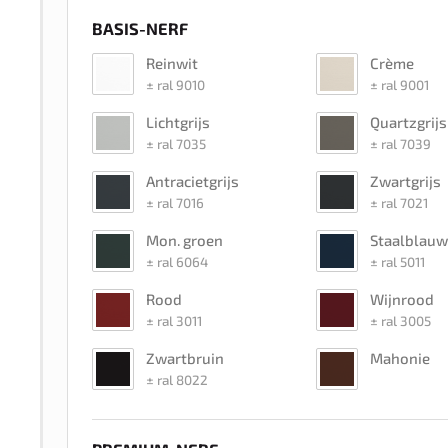
BASIS-NERF
Reinwit
Crème
± ral 9010
± ral 9001
Lichtgrijs
Quartzgrijs
± ral 7035
± ral 7039
Antracietgrijs
Zwartgrijs
± ral 7016
± ral 7021
Mon. groen
Staalblauw
± ral 6064
± ral 5011
Rood
Wijnrood
± ral 3011
± ral 3005
Zwartbruin
Mahonie
± ral 8022