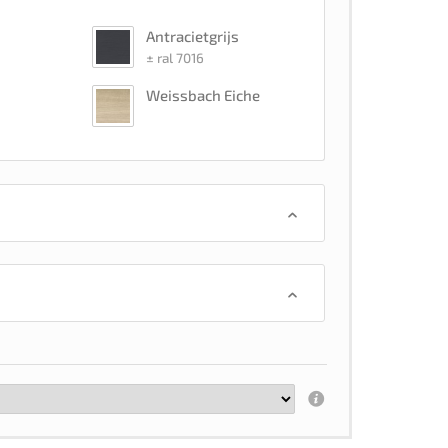
Antracietgrijs
± ral 7016
Weissbach Eiche
Ivoor
± ral 1015