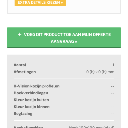
EXTRA DETAILS KIEZEN »
VOEG DIT PRODUCT TOE AAN MIJN OFFERTE
AANVRAAG »
Aantal
1
Afmetingen
0
(b) x
0
(h) mm
K-Vision kozijn profielen
--
Hoekverbindingen
--
Kleur kozijn buiten
--
Kleur kozijn binnen
--
Beglazing
--
Hoekafwerking
Hoek 100x100 mm (glad)