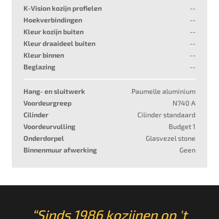
K-Vision kozijn profielen
--
Hoekverbindingen
--
Kleur kozijn buiten
--
Kleur draaideel buiten
--
Kleur binnen
--
Beglazing
--
Hang- en sluitwerk
Paumelle aluminium
Voordeurgreep
N740 A
Cilinder
Cilinder standaard
Voordeurvulling
Budget 1
Onderdorpel
Glasvezel stone
Binnenmuur afwerking
Geen
“Sinds 1986 kozijnen op 't