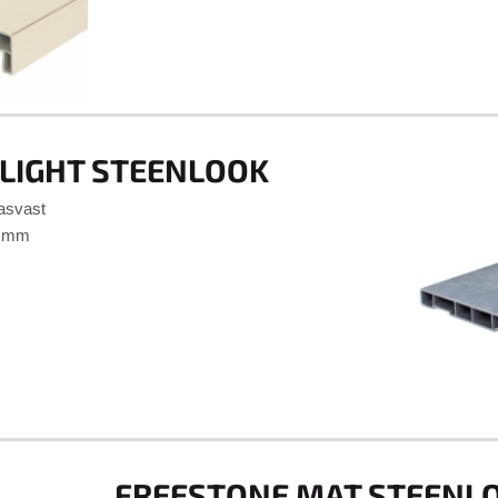
LIGHT STEENLOOK
rasvast
0 mm
FREESTONE MAT STEENL