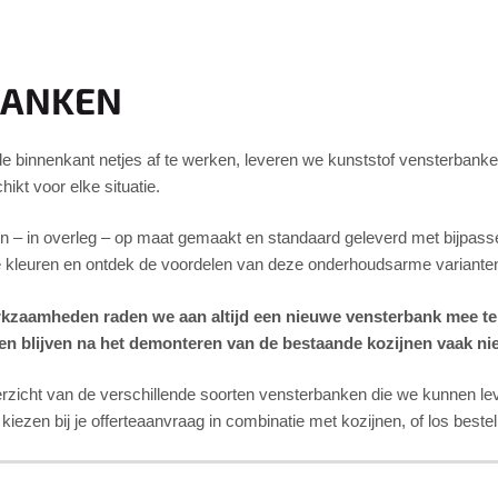
BANKEN
e binnenkant netjes af te werken, leveren we kunststof vensterbanken
ikt voor elke situatie.
 – in overleg – op maat gemaakt en standaard geleverd met bijpasse
 kleuren en ontdek de voordelen van deze onderhoudsarme variante
erkzaamheden raden we aan altijd een nieuwe vensterbank mee te
n blijven na het demonteren van de bestaande kozijnen vaak niet
erzicht van de verschillende soorten vensterbanken die we kunnen le
iezen bij je offerteaanvraag in combinatie met kozijnen, of los beste