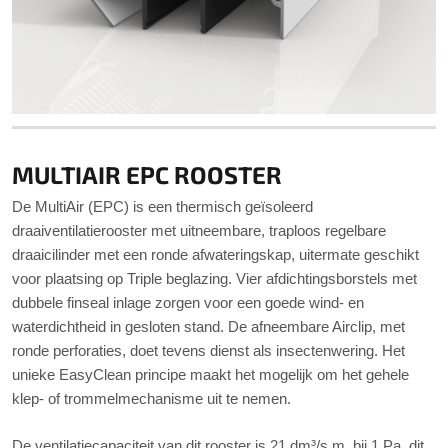
MULTIAIR EPC ROOSTER
De MultiAir (EPC) is een thermisch geïsoleerd
draaiventilatierooster met uitneembare, traploos regelbare
draaicilinder met een ronde afwateringskap, uitermate geschikt
voor plaatsing op Triple beglazing. Vier afdichtingsborstels met
dubbele finseal inlage zorgen voor een goede wind- en
waterdichtheid in gesloten stand. De afneembare Airclip, met
ronde perforaties, doet tevens dienst als insectenwering. Het
unieke EasyClean principe maakt het mogelijk om het gehele
klep- of trommelmechanisme uit te nemen.
De ventilatiecapaciteit van dit rooster is 21 dm³/s.m. bij 1 Pa, dit