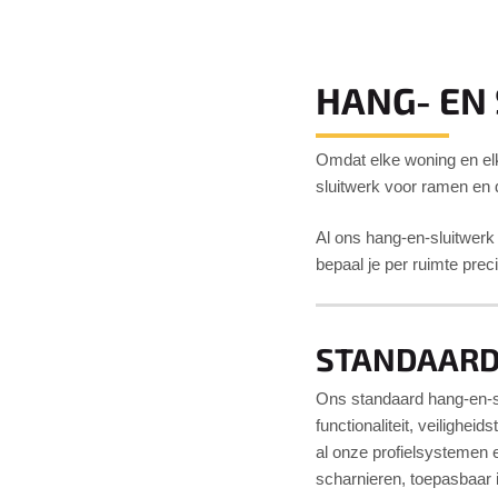
HANG- EN
Omdat elke woning en elke
sluitwerk voor ramen en 
Al ons hang-en-sluitwerk
bepaal je per ruimte preci
STANDAAR
Ons standaard hang-en-s
functionaliteit, veilighei
al onze profielsystemen 
scharnieren, toepasbaar i