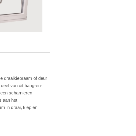
 je draaikiepraam of deur
 deel van dit hang-en-
 geen scharnieren
s aan het
am in draai, kiep én