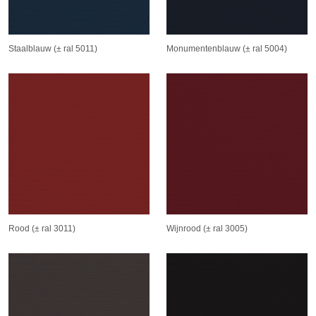
Staalblauw (± ral 5011)
Monumentenblauw (± ral 5004)
Rood (± ral 3011)
Wijnrood (± ral 3005)