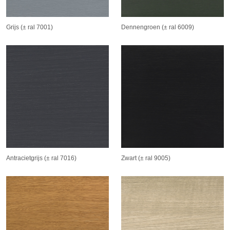
Grijs (± ral 7001)
Dennengroen (± ral 6009)
Antracietgrijs (± ral 7016)
Zwart (± ral 9005)