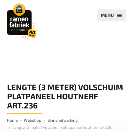
LENGTE (3 METER) VOLSCHUIM
PLATPANEEL HOUTNERF
ART.236
Home
Webshop
Binnenafwerking
Lengte (3 meter) volschuim platpaneel houtnerf art.236