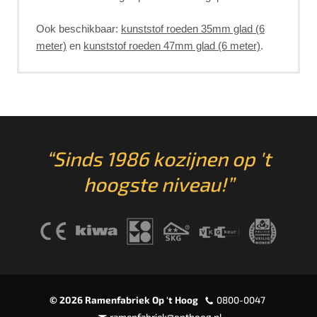
Ook beschikbaar:
kunststof roeden 35mm glad (6
meter)
en
kunststof roeden 47mm glad (6 meter)
.
“Sinds 1986 kozijnen op 't
hoogste niveau!”
© 2026 Ramenfabriek Op 't Hoog
0800-0047