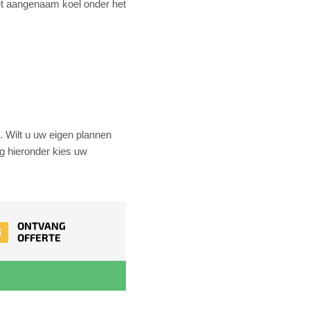
 het aangenaam koel onder het
. Wilt u uw eigen plannen
g hieronder kies uw
ONTVANG
3
OFFERTE