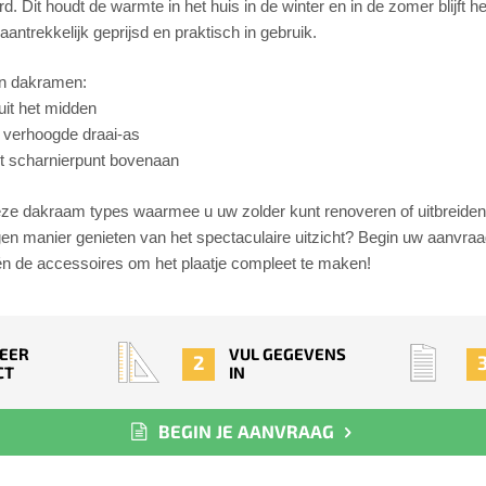
rd. Dit houdt de warmte in het huis in de winter en in de zomer blijft
antrekkelijk geprijsd en praktisch in gebruik.
en dakramen:
uit het midden
t verhoogde draai-as
et scharnierpunt bovenaan
 deze dakraam types waarmee u uw zolder kunt renoveren of uitbreiden
en manier genieten van het spectaculaire uitzicht? Begin uw aanvraa
n de accessoires om het plaatje compleet te maken!
EER
VUL GEGEVENS
2
CT
IN
BEGIN JE AANVRAAG