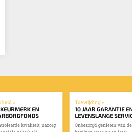
rheid »
Toewijding »
 KEURMERK EN
10 JAAR GARANTIE E
RBORGFONDS
LEVENSLANGE SERVI
troleerde kwaliteit, nazorg
Onbezorgd genieten van de
nanciële zekerheid.
kozijnen voor nu en later.