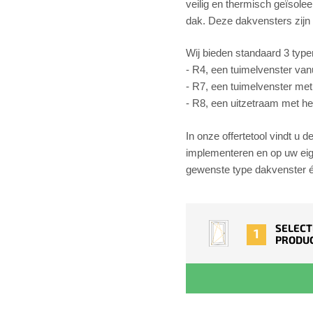
veilig en thermisch geïsolee
dak. Deze dakvensters zijn a
Wij bieden standaard 3 typ
- R4, een tuimelvenster van
- R7, een tuimelvenster me
- R8, een uitzetraam met h
In onze offertetool vindt u
implementeren en op uw eig
gewenste type dakvenster é
SELECT
1
PRODU