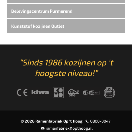
Belevingscentrum Purmerend
Kunststof kozijnen Outlet
“Sinds 1986 kozijnen op 't
hoogste niveau!”
© 2026 Ramenfabriek Op 't Hoog
0800-0047
ramenfabriek@opthoog.nl