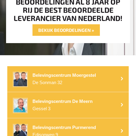
BEOORDELINGEN AL 8 JAAR OP
RIJ DE BEST BEOORDEELDE
LEVERANCIER VAN NEDERLAND!
BEKIJK BEOORDELINGEN »
Belevingscentrum Moergestel
De Sonman 32
Belevingscentrum De Meern
Gessel 3
Belevingscentrum Purmerend
Edisonweg 9