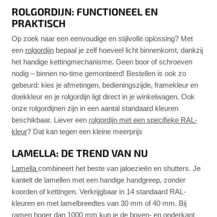
ROLGORDIJN: FUNCTIONEEL EN
PRAKTISCH
Op zoek naar een eenvoudige en stijlvolle oplossing? Met
een
rolgordijn
bepaal je zelf hoeveel licht binnenkomt, dankzij
het handige kettingmechanisme. Geen boor of schroeven
nodig – binnen no-time gemonteerd! Bestellen is ook zo
gebeurd: kies je afmetingen, bedieningszijde, framekleur en
doekkleur en je rolgordijn ligt direct in je winkelwagen. Ook
onze rolgordijnen zijn in een aantal standaard kleuren
beschikbaar. Liever een
rolgordijn met een specifieke RAL-
kleur
? Dat kan tegen een kleine meerprijs
LAMELLA: DE TREND VAN NU
Lamella
combineert het beste van jaloezieën en shutters. Je
kantelt de lamellen met een handige handgreep, zonder
koorden of kettingen. Verkrijgbaar in 14 standaard RAL-
kleuren en met lamelbreedtes van 30 mm of 40 mm. Bij
ramen hoger dan 1000 mm kun je de boven- en onderkant