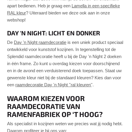
apart bedienen. Heb je graag een
Lamella in een specifieke
RAL kleur
? Uiteraard bieden we deze ook aan in onze
webshop!
DAY 'N NIGHT: LICHT EN DONKER
De
Day 'n Night raamdecoratie
is een uniek product speciaal
ontwikkeld voor kunststof kozijnen. In tegenstelling tot de
Splendid raamdecoratie heeft u bij de Day 'n Night 2 doeken
in één frame. Zo kunt u overdag kiezen voor doorschijnend
en in de avond een verduisterend doek toepassen. Staat uw
gewenste kleur niet bij de standaard kleuren? Kies dan voor
een
raamdecoratie Day 'n Night ''ral kleuren'
'.
WAAROM KIEZEN VOOR
RAAMDECORATIE VAN
RAMENFABRIEK OP ‘T HOOG?
Als specialist in kozijnen weten we precies wat jij nodig hebt.
Daarom profiteer je bij ons van: